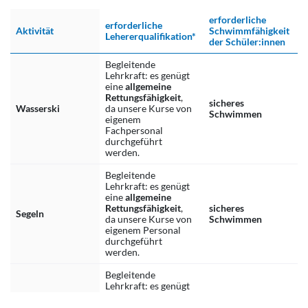
erforderliche
erforderliche
Aktivität
Schwimmfähigkeit
Lehererqualifikation*
der Schüler:innen
Begleitende
Lehrkraft: es genügt
eine
allgemeine
Rettungsfähigkeit
,
sicheres
Wasserski
da unsere Kurse von
Schwimmen
eigenem
Fachpersonal
durchgeführt
werden.
Begleitende
Lehrkraft: es genügt
eine
allgemeine
Rettungsfähigkeit
,
sicheres
Segeln
da unsere Kurse von
Schwimmen
eigenem Personal
durchgeführt
werden.
Begleitende
Lehrkraft: es genügt
eine
allgemeine
Rettungsfähigkeit
,
sicheres