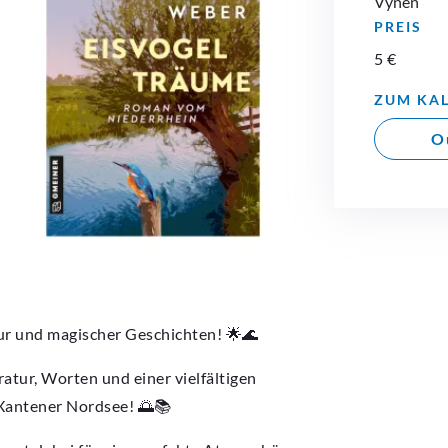
Vynen
PREIS
5 €
ZUM KA
O
tur und magischer Geschichten! 🌟🌊
atur, Worten und einer vielfältigen
 Xantener Nordsee! 🌅📚