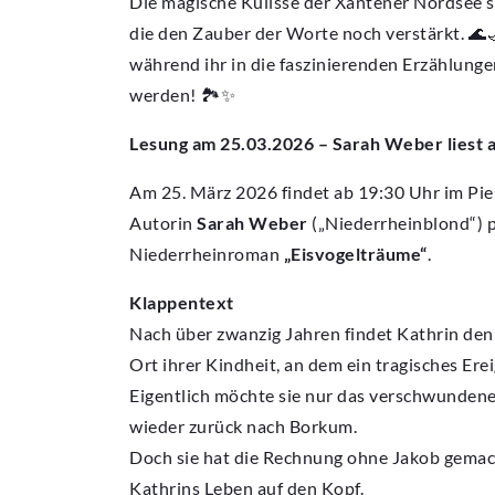
Die magische Kulisse der Xantener Nordsee s
die den Zauber der Worte noch verstärkt. 
während ihr in die faszinierenden Erzählungen
werden! 🏞️✨
Lesung am 25.03.2026 – Sarah Weber liest 
Am 25. März 2026 findet ab 19:30 Uhr im Pie
Autorin
Sarah Weber
(„Niederrheinblond“) p
Niederrheinroman
„Eisvogelträume“
.
Klappentext
Nach über zwanzig Jahren findet Kathrin den
Ort ihrer Kindheit, an dem ein tragisches Ere
Eigentlich möchte sie nur das verschwunden
wieder zurück nach Borkum.
Doch sie hat die Rechnung ohne Jakob gemac
Kathrins Leben auf den Kopf.