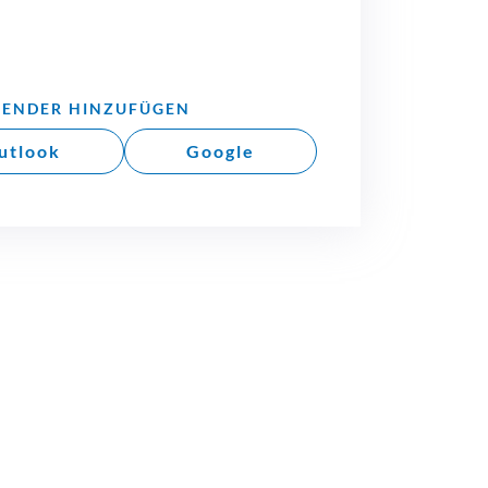
LENDER HINZUFÜGEN
utlook
Google