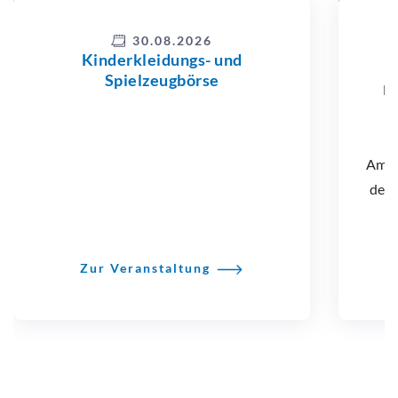
30.08.2026
Kinderkleidungs- und
Spielzeugbörse
Na
m
Am Fr
der 
E
Zur Veranstaltung