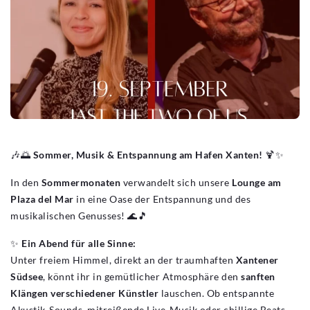
🎶🌅
Sommer, Musik & Entspannung am Hafen Xanten!
🍹✨
In den
Sommermonaten
verwandelt sich unsere
Lounge am
Plaza del Mar
in eine Oase der Entspannung und des
musikalischen Genusses! 🌊🎵
✨
Ein Abend für alle Sinne:
Unter freiem Himmel, direkt an der traumhaften
Xantener
Südsee
, könnt ihr in gemütlicher Atmosphäre den
sanften
Klängen verschiedener Künstler
lauschen. Ob entspannte
Akustik-Sounds, mitreißende Live-Musik oder chillige Beats –