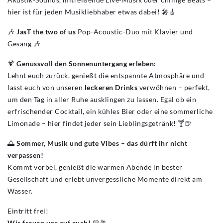
hier ist für jeden Musikliebhaber etwas dabei! 🎤🎸
🎶
JasT the two of us
Pop-Acoustic-Duo mit Klavier und
Gesang 🎶
🍹
Genussvoll den Sonnenuntergang erleben:
Lehnt euch zurück, genießt die entspannte Atmosphäre und
lasst euch von unseren
leckeren Drinks
verwöhnen – perfekt,
um den Tag in aller Ruhe ausklingen zu lassen. Egal ob ein
erfrischender Cocktail, ein kühles Bier oder eine sommerliche
Limonade – hier findet jeder sein Lieblingsgetränk! 🍸🍺
🌅
Sommer, Musik und gute Vibes – das dürft ihr nicht
verpassen!
Kommt vorbei, genießt die warmen Abende in bester
Gesellschaft und erlebt unvergessliche Momente direkt am
Wasser.
Eintritt frei!
Wir freuen uns auf euch!
💛🥂