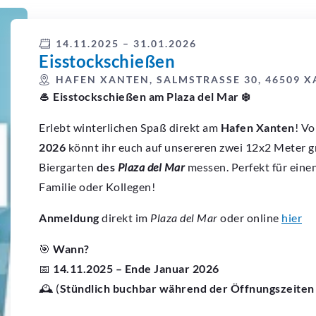
14.11.2025 – 31.01.2026
Eisstockschießen
HAFEN XANTEN, SALMSTRASSE 30, 46509 X
🥌 Eisstockschießen am Plaza del Mar ❄️
Erlebt winterlichen Spaß direkt am
Hafen Xanten
! V
2026
könnt ihr euch auf unsereren zwei 12x2 Meter 
Biergarten
des
Plaza del Mar
messen. Perfekt für eine
Familie oder Kollegen!
Anmeldung
direkt im
Plaza del Mar
oder online
hier
🎯
Wann?
📅
14.11.2025 – Ende Januar 2026
🕰 (
Stündlich buchbar während der Öffnungszeiten