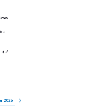
etwas
ing
! ☀️🎉
ar 2026