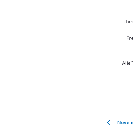
Them
Fr
Alle 
Novem